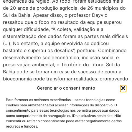
endêmicas da região. Ao todo, foram estudados mais
de 20 anos de produção agrícola, de 26 municípios do
Sul da Bahia. Apesar disso, o professor Dayvid
ressaltou que o foco no resultado da equipe superou
qualquer dificuldade, “A coleta, validação e a
sistematização dos dados foram as partes mais difíceis
(…). No entanto, a equipe envolvida se dedicou
bastante e superou os desafios”, pontuou. Combinando
desenvolvimento socioeconômico, inclusão social e
preservação ambiental, o Território do Litoral Sul da
Bahia pode se tornar um case de sucesso de como a
bioeconomia pode transformar realidades, promovendo
uma integração sustentável entre natureza e progresso.
Gerenciar o consentimento
Para fornecer as melhores experiências, usamos tecnologias como
cookies para armazenar e/ou acessar informações do dispositivo. O
consentimento para essas tecnologias nos permitirá processar dados
como comportamento de navegação ou IDs exclusivos neste site. Não
consentir ou retirar o consentimento pode afetar negativamente certos
recursos e funções.
cebio@ifgoiano.edu.br