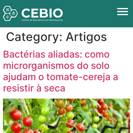
Category:
Artigos
Bactérias aliadas: como
microrganismos do solo
ajudam o tomate-cereja a
resistir à seca