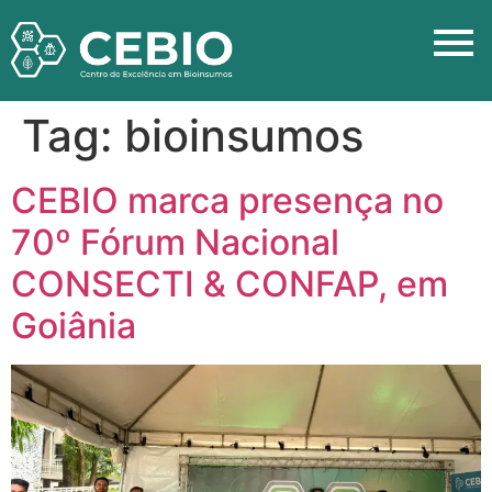
Tag:
bioinsumos
CEBIO marca presença no
70º Fórum Nacional
CONSECTI & CONFAP, em
Goiânia