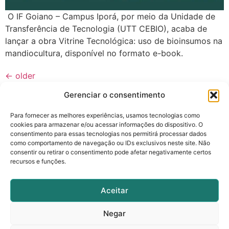
O IF Goiano – Campus Iporá, por meio da Unidade de
Transferência de Tecnologia (UTT CEBIO), acaba de
lançar a obra Vitrine Tecnológica: uso de bioinsumos na
mandiocultura, disponível no formato e-book.
←
older
newer
→
Gerenciar o consentimento
Para fornecer as melhores experiências, usamos tecnologias como
cookies para armazenar e/ou acessar informações do dispositivo. O
consentimento para essas tecnologias nos permitirá processar dados
como comportamento de navegação ou IDs exclusivos neste site. Não
consentir ou retirar o consentimento pode afetar negativamente certos
recursos e funções.
cebio@ifgoiano.edu.br
(62) 99625-6540
Aceitar
Rua 88, nº310, Setor Sul, Goiânia - GO.
Negar