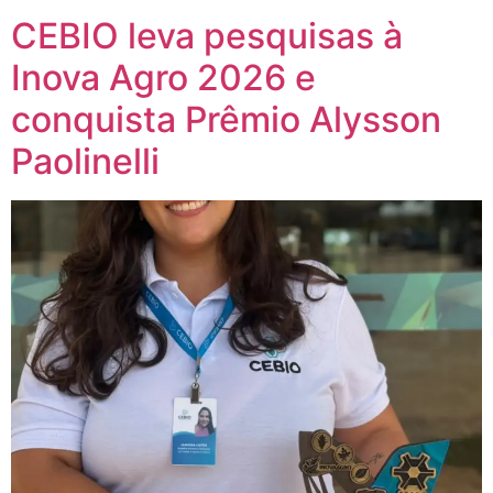
CEBIO leva pesquisas à
Inova Agro 2026 e
conquista Prêmio Alysson
Paolinelli