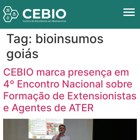
Tag:
bioinsumos
goiás
CEBIO marca presença em
4º Encontro Nacional sobre
Formação de Extensionistas
e Agentes de ATER