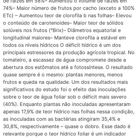
de raízes em 58%– Aumentou o volume de raízes em
74%– Maior número de frutos por cacho (exceto a 100%
ETc) – Aumentou teor de clorofila b nas folhas– Elevou
o conteúdo de carotenoides– Maior teor de sólidos
solúveis nos frutos (°Brix)– Diâmetros equatorial e
longitudinal maiores– Manteve clorofila a estável em
todos os níveis hídricos O déficit hídrico é um dos
principais estressores da produção agrícola tropical. No
tomateiro, a escassez de água compromete desde a
abertura dos estômatos até a fotossíntese. O resultado
quase sempre é o mesmo: plantas menores, menos
frutos e queda na qualidade. Um dos resultados mais
significativos do estudo foi o efeito das inoculações
sobre o teor de água foliar sob o déficit mais severo
(40%). Enquanto plantas não inoculadas apresentaram
apenas 17,9% de teor hídrico nas folhas nessa condição,
as inoculadas com as bactérias atingiram 35,4% e
30,8%, respectivamente – quase o dobro. Esse dado é
relevante porque o teor hídrico foliar é um indicador