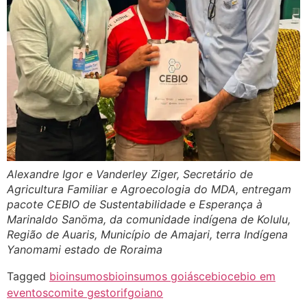
Alexandre Igor e Vanderley Ziger, Secretário de
Agricultura Familiar e Agroecologia do MDA, entregam
pacote CEBIO de Sustentabilidade e Esperança à
Marinaldo Sanöma, da comunidade indígena de Kolulu,
Região de Auaris, Município de Amajari, terra Indígena
Yanomami estado de Roraima
Tagged
bioinsumos
bioinsumos goiás
cebio
cebio em
eventos
comite gestor
ifgoiano