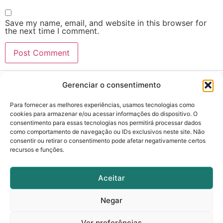
Save my name, email, and website in this browser for
the next time I comment.
Gerenciar o consentimento
Para fornecer as melhores experiências, usamos tecnologias como
cookies para armazenar e/ou acessar informações do dispositivo. O
consentimento para essas tecnologias nos permitirá processar dados
cebio@ifgoiano.edu.br
como comportamento de navegação ou IDs exclusivos neste site. Não
consentir ou retirar o consentimento pode afetar negativamente certos
recursos e funções.
(62) 99625-6540
Rua 88, nº310, Setor Sul, Goiânia - GO.
Aceitar
Negar
Nos siga nas redes sociais
Ver preferências