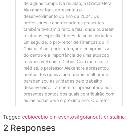
Tagged
cebio
cebio em eventos
ifgoiano
utt cristalina
2 Responses