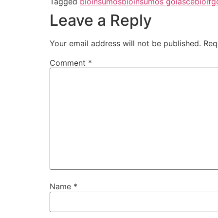
Tagged
bioinsumos
bioinsumos goiás
cebio
ifg
Leave a Reply
Your email address will not be published.
Req
Comment
*
Name
*