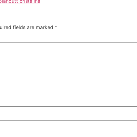
oiano
utt cristalina
uired fields are marked
*