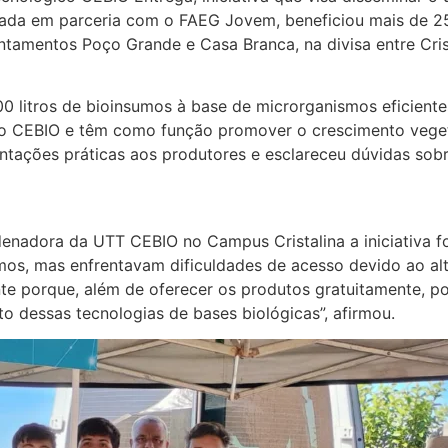
alizada em parceria com o FAEG Jovem, beneficiou mais de 2
amentos Poço Grande e Casa Branca, na divisa entre Cris
00 litros de bioinsumos à base de microrganismos eficiente
o CEBIO e têm como função promover o crescimento vegeta
entações práticas aos produtores e esclareceu dúvidas sob
nadora da UTT CEBIO no Campus Cristalina a iniciativa f
umos, mas enfrentavam dificuldades de acesso devido ao a
te porque, além de oferecer os produtos gratuitamente, po
to dessas tecnologias de bases biológicas”, afirmou.