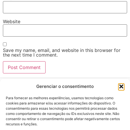
Website
Save my name, email, and website in this browser for
the next time I comment.
Gerenciar o consentimento
Para fornecer as melhores experiências, usamos tecnologias como
cookies para armazenar e/ou acessar informações do dispositivo. O
consentimento para essas tecnologias nos permitirá processar dados
cebio@ifgoiano.edu.br
como comportamento de navegação ou IDs exclusivos neste site. Não
consentir ou retirar o consentimento pode afetar negativamente certos
recursos e funções.
(62) 99625-6540