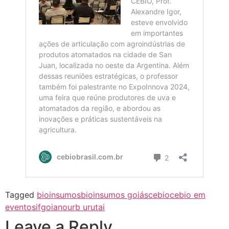
Tagged
bioinsumos
bioinsumos goiás
cebio
cebio em
eventos
ifgoiano
urb urutai
Leave a Reply