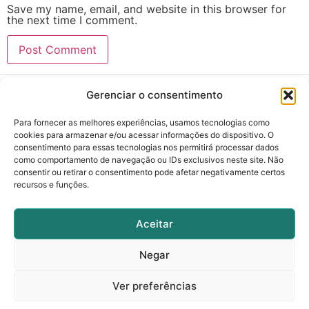
Save my name, email, and website in this browser for
the next time I comment.
Gerenciar o consentimento
Para fornecer as melhores experiências, usamos tecnologias como
cookies para armazenar e/ou acessar informações do dispositivo. O
consentimento para essas tecnologias nos permitirá processar dados
cebio@ifgoiano.edu.br
como comportamento de navegação ou IDs exclusivos neste site. Não
consentir ou retirar o consentimento pode afetar negativamente certos
recursos e funções.
(62) 99625-6540
Rua 88, nº310, Setor Sul, Goiânia - GO.
Aceitar
Negar
Nos siga nas redes sociais
Ver preferências